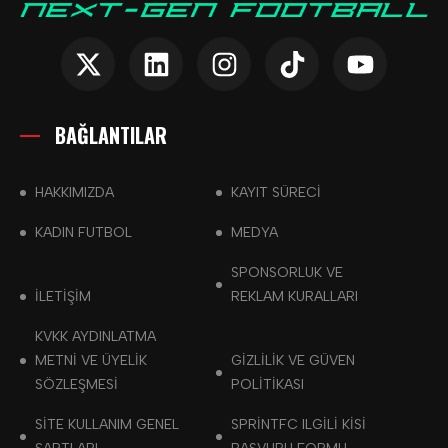
BAĞLANTILAR
HAKKIMIZDA
KAYIT SÜRECİ
KADIN FUTBOL
MEDYA
SPONSORLUK VE
İLETİŞİM
REKLAM KURALLARI
KVKK AYDINLATMA
METNI VE ÜYELIK
GIZLILIK VE GÜVEN
SÖZLEŞMESI
POLITIKASI
SITE KULLANIM GENEL
SPRINTFC ILGILI KISI