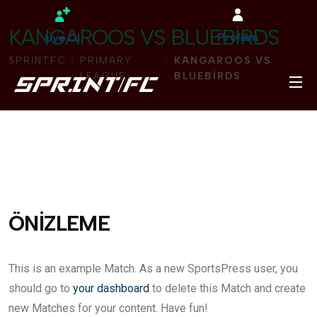
KANGAROOS VS BLUEBIRDS
Profilim
Üye Ol
SPRINTFC
PRIMARY
KANGAROOS VS
LEAGUE
BLUEBIRDS
ÖNIZLEME
This is an example Match. As a new SportsPress user, you
should go to
your dashboard
to delete this Match and create
new Matches for your content. Have fun!