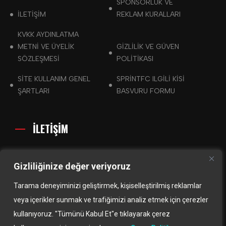
SPONSORLUK VE
İLETİŞİM
REKLAM KURALLARI
KVKK AYDINLATMA
METNI VE ÜYELIK
GIZLILIK VE GÜVEN
SÖZLEŞMESI
POLITIKASI
SITE KULLANIM GENEL
SPRINTFC ILGILI KISI
ŞARTLARI
BASVURU FORMU
İLETİŞİM
info@sprintfc.com
Gizliliğinize değer veriyoruz
Kadıköy / İstanbul / TURKEY
Tarama deneyiminizi geliştirmek, kişiselleştirilmiş reklamlar
veya içerikler sunmak ve trafiğimizi analiz etmek için çerezler
kullanıyoruz. "Tümünü Kabul Et"e tıklayarak çerez