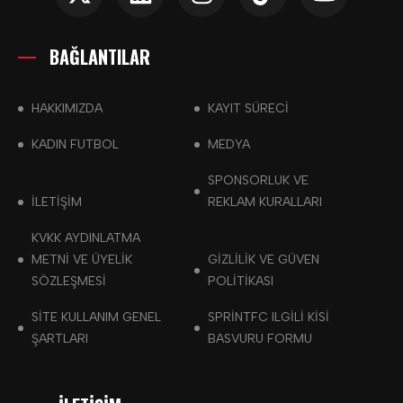
BAĞLANTILAR
HAKKIMIZDA
KAYIT SÜRECİ
KADIN FUTBOL
MEDYA
SPONSORLUK VE
İLETİŞİM
REKLAM KURALLARI
KVKK AYDINLATMA
METNI VE ÜYELIK
GIZLILIK VE GÜVEN
SÖZLEŞMESI
POLITIKASI
SITE KULLANIM GENEL
SPRINTFC ILGILI KISI
ŞARTLARI
BASVURU FORMU